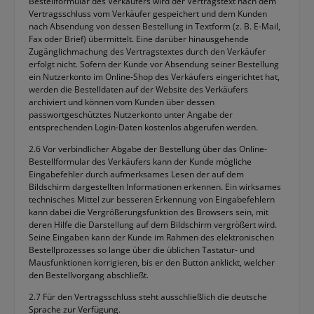
Bestellformular des Verkäufers wird der Vertragstext nach dem
Vertragsschluss vom Verkäufer gespeichert und dem Kunden
nach Absendung von dessen Bestellung in Textform (z. B. E-Mail,
Fax oder Brief) übermittelt. Eine darüber hinausgehende
Zugänglichmachung des Vertragstextes durch den Verkäufer
erfolgt nicht. Sofern der Kunde vor Absendung seiner Bestellung
ein Nutzerkonto im Online-Shop des Verkäufers eingerichtet hat,
werden die Bestelldaten auf der Website des Verkäufers
archiviert und können vom Kunden über dessen
passwortgeschütztes Nutzerkonto unter Angabe der
entsprechenden Login-Daten kostenlos abgerufen werden.
2.6 Vor verbindlicher Abgabe der Bestellung über das Online-
Bestellformular des Verkäufers kann der Kunde mögliche
Eingabefehler durch aufmerksames Lesen der auf dem
Bildschirm dargestellten Informationen erkennen. Ein wirksames
technisches Mittel zur besseren Erkennung von Eingabefehlern
kann dabei die Vergrößerungsfunktion des Browsers sein, mit
deren Hilfe die Darstellung auf dem Bildschirm vergrößert wird.
Seine Eingaben kann der Kunde im Rahmen des elektronischen
Bestellprozesses so lange über die üblichen Tastatur- und
Mausfunktionen korrigieren, bis er den Button anklickt, welcher
den Bestellvorgang abschließt.
2.7 Für den Vertragsschluss steht ausschließlich die deutsche
Sprache zur Verfügung.