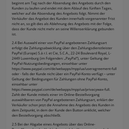
beginnt am Tag nach der Absendung des Angebots durch den
Kunden zu laufen und endet mit dem Ablauf des fünften Tages,
welcher auf die Absendung des Angebots folgt. Nimmt der
Verkäufer das Angebot des Kunden innerhalb vorgenannter Frist
nicht an, so gilt dies als Ablehnung des Angebots mit der Folge,
dass der Kunde nicht mehr an seine Willenserklärung gebunden
ist.
2.4 Bei Auswahl einer von PayPal angebotenen Zahlungsart
erfolgt die Zahlungsabwicklung über den Zahlungsdienstleister
PayPal (Europe) S.à r.l. et Cie, S.C.A., 22-24 Boulevard Royal, L-
2449 Luxemburg (im Folgenden: „PayPal“), unter Geltung der
PayPal-Nutzungsbedingungen, einsehbar unter
https://www.paypal.com/de/webapps/mpp/ua/useragreement-full
oder - falls der Kunde nicht über ein PayPal-Konto verfügt – unter
Geltung der Bedingungen für Zahlungen ohne PayPal-Konto,
einsehbar unter
https://www.paypal.com/de/webapps/mpp/ua/privacywax-full.
Zahlt der Kunde mittels einer im Online-Bestellvorgang
auswählbaren von PayPal angebotenen Zahlungsart, erklärt der
Verkäufer schon jetzt die Annahme des Angebots des Kunden in
dem Zeitpunkt, in dem der Kunde den Button anklickt, welcher
den Bestellvorgang abschließt.
2.5 Bei der Abgabe eines Angebots über das Online-