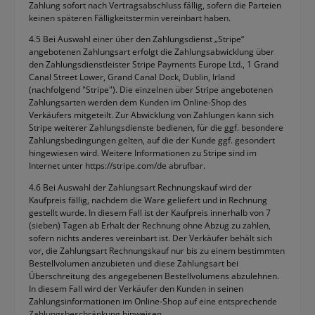
Zahlung sofort nach Vertragsabschluss fällig, sofern die Parteien
keinen späteren Fälligkeitstermin vereinbart haben.
4.5 Bei Auswahl einer über den Zahlungsdienst „Stripe“
angebotenen Zahlungsart erfolgt die Zahlungsabwicklung über
den Zahlungsdienstleister Stripe Payments Europe Ltd., 1 Grand
Canal Street Lower, Grand Canal Dock, Dublin, Irland
(nachfolgend "Stripe"). Die einzelnen über Stripe angebotenen
Zahlungsarten werden dem Kunden im Online-Shop des
Verkäufers mitgeteilt. Zur Abwicklung von Zahlungen kann sich
Stripe weiterer Zahlungsdienste bedienen, für die ggf. besondere
Zahlungsbedingungen gelten, auf die der Kunde ggf. gesondert
hingewiesen wird. Weitere Informationen zu Stripe sind im
Internet unter https://stripe.com/de abrufbar.
4.6 Bei Auswahl der Zahlungsart Rechnungskauf wird der
Kaufpreis fällig, nachdem die Ware geliefert und in Rechnung
gestellt wurde. In diesem Fall ist der Kaufpreis innerhalb von 7
(sieben) Tagen ab Erhalt der Rechnung ohne Abzug zu zahlen,
sofern nichts anderes vereinbart ist. Der Verkäufer behält sich
vor, die Zahlungsart Rechnungskauf nur bis zu einem bestimmten
Bestellvolumen anzubieten und diese Zahlungsart bei
Überschreitung des angegebenen Bestellvolumens abzulehnen.
In diesem Fall wird der Verkäufer den Kunden in seinen
Zahlungsinformationen im Online-Shop auf eine entsprechende
Zahlungsbeschränkung hinweisen.