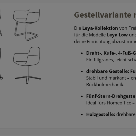
Gestellvariante
Die
Leya-Kollektion
von Frei
für die Modelle
Leya Low
un
deine Einrichtung abzustimm
Draht-, Kufe-, 4-Fuß-
Ein filigranes, leicht s
drehbare Gestelle: Fu
Stabil und markant – e
Rückholmechanik.
Fünf-Stern-Drehgestel
Ideal fürs Homeoffice –
Holzgestelle:
drehbare 