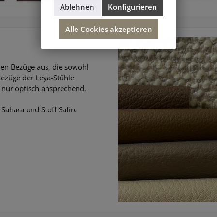
Ablehnen
Konfigurieren
Alle Cookies akzeptieren
gen Bezüge aus, die sowohl
Bezüge der Leya-Stühle
t nur optisch ansprechend,
Sahara und Stoff Safire