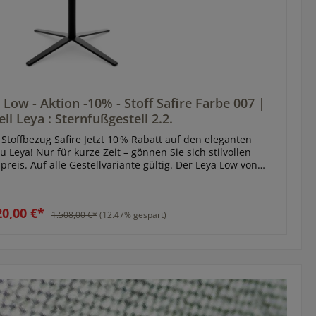
Low - Aktion -10% - Stoff Safire Farbe 007 |
ll Leya : Sternfußgestell 2.2.
Stoffbezug Safire Jetzt 10 % Rabatt auf den eleganten
u Leya! Nur für kurze Zeit – gönnen Sie sich stilvollen
reis. Auf alle Gestellvariante gültig. Der Leya Low von
gantes Design mit entspannter Lässigkeit. Mit seiner
ache lädt dieser Stuhl zu entspannten Momenten ein – ob
ge oder im stilvollen Empfangsbereich. Die Schale des
20,00 €*
turiert, während das Innere weich gepolstert ist und sich
1.508,00 €*
(12.47% gespart)
t. So entsteht ein spannendes Spiel zwischen formaler
er Geborgenheit. Bezogenen ist dieses Modell mit dem
ff Safire von Kvadrat, der durch seine feine Struktur,
dere Farbbrillanz überzeugt. Der Kvadrat-Stoff verleiht
e, textile Note und macht ihn gleichzeitig robust und
 beachten Sie die Pflegehinweise GESTELL: Sternfuß 2.2