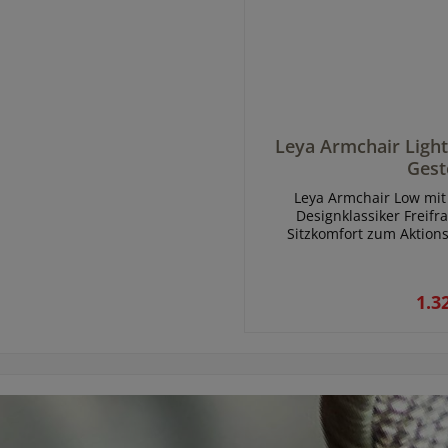
Leya Armchair Light 
Geste
Leya Armchair Low mit 
Designklassiker Freifra
Sitzkomfort zum Aktionsp
Freifrau vereint ele
charakteristischen Formspr
im Wohnraum, in der Loun
1.3
Stuhls ist außen klar kon
sanft um den Körper leg
Strenge und komfortabl
hochwertigen Boucle Sto
angenehme Haptik und beson
dem Leya Low eine modern
alltagstauglich. DESIGN: Design-Duo Hoffmann und KahleyssVARIANTE: UniBEZUG:
Stoff Safire 007 Bitte