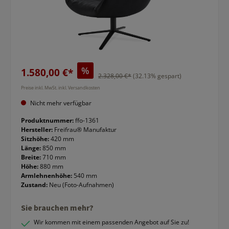
%
1.580,00 €*
2.328,00 €*
(32.13% gespart)
Preise inkl. MwSt. inkl. Versandkosten
Nicht mehr verfügbar
Produktnummer:
ffo-1361
Hersteller:
Freifrau® Manufaktur
Sitzhöhe:
420 mm
Länge:
850 mm
Breite:
710 mm
Höhe:
880 mm
Armlehnenhöhe:
540 mm
Zustand:
Neu (Foto-Aufnahmen)
Sie brauchen mehr?
Wir kommen mit einem passenden Angebot auf Sie zu!