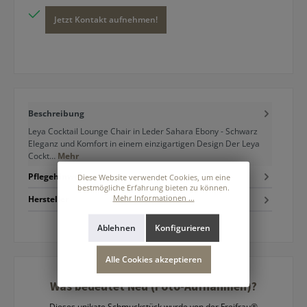
Jetzt Kontakt aufnehmen!
Beschreibung
Leya Cocktail Lounge Chair in Leder Sahara Ebony - Schwarz
Eleganz und Komfort in einem einzigartigen Design Der Leya
Cockt…
Mehr
Pflegehinweise
Diese Website verwendet Cookies, um eine
bestmögliche Erfahrung bieten zu können.
Hersteller
Mehr Informationen ...
Ablehnen
Konfigurieren
Alle Cookies akzeptieren
Was bedeutet Neu (Foto-Aufnahmen)?
Dieses unikate Schmuckstück wurde von der Freifrau®